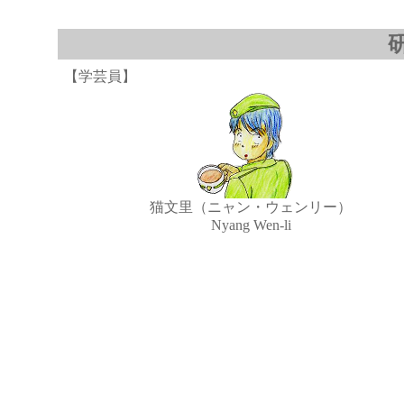
【学芸員】
猫文里（ニャン・ウェンリー）
Nyang Wen-li