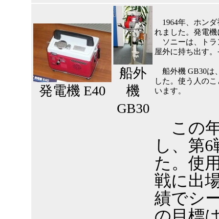
1964年、ホン
れました。発電機に
ソニーは、トラン
屋外に持ち出す。
船外
船外機 GB30
した。使う人のこ
発電機 E40
機
います。
GB30
この年
し、第6
た。使用
戦に出
績でシ
の目標