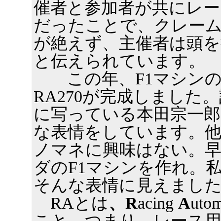
催者と参加者が共にレー
だったことで、クレー
が絶えず、主催者は頭を
と伝えられています。
この年、F1マシンの
RA270が完成しました
に写っている本田宗一郎
な表情をしています。
ノマネに興味はない。
ダのF1マシンを作れ。
そんな表情に見えまし
RAとは
、R
acing
A
uto
こと。つまり、レース用