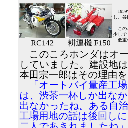
1959
し、谷
このこ
少しで
低重心
RC142
耕運機 F150
このころホンダはオー
していました。建設地
本田宗一郎はその理由
「オートバイ量産工場
は、渋茶一杯しか出な
出なかったね。ある自
工場用地の話は後回しに
二人であきれましたね