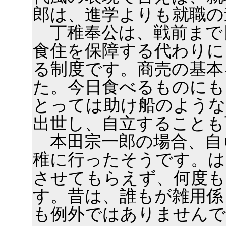
郎は、進学よりも就職の
丁稚奉公は、戦前まで
食住を保障する代わりに
る制度です。商売の基本
た。今日食べるものにも
とっては助け船のような
出世し、自立することも
本田宗一郎の場合、自
稚に行ったそうです。は
させてもらえず、何度も
す。昔は、誰もが雑用係
も例外ではありませんで