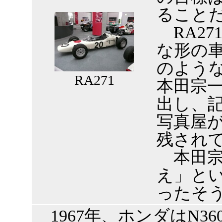
ること
RA27
な形の
のような
RA271
本田宗
出し、
写真屋
残され
本田宗
え」と
ったそ
1967年、ホンダはN3