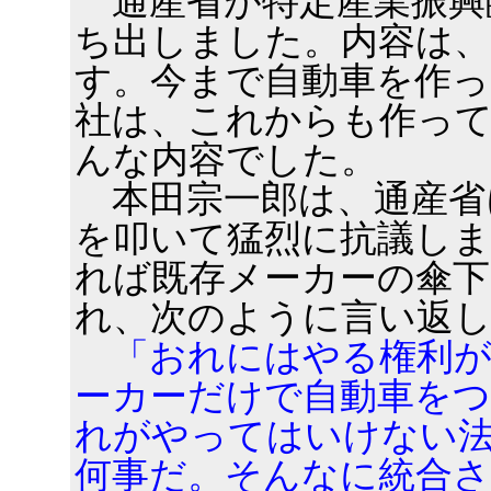
通産省が特定産業振興
ち出しました。内容は、
す。今まで自動車を作
社は、これからも作っ
んな内容でした。
本田宗一郎は、通産省
を叩いて猛烈に抗議し
れば既存メーカーの傘下
れ、次のように言い返
「おれにはやる権利が
ーカーだけで自動車を
れがやってはいけない
何事だ。そんなに統合