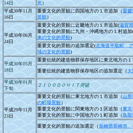
14日
光
）
平成30年11月
重要文化的景観に四国地方の１市追加（
愛媛
16日
景観
）
重要文化的景観に近畿地方の１市追加(
滋賀
重要文化的景観に九州・沖縄地方の１村追加
平成30年06月
来の文化的景観
)
24日
重要文化的景観の追加選定(
北海道平取町 
域の文化的景観
)
重要伝統的建造物群保存地区に東北地方の１
平成30年05月
18日
重要伝統的建造物群保存地区の追加選定（
大
平成30年01月
２１００００ＨＩＴ突破
下旬
重要文化的景観に東北地方の１市追加（
山形
の町場景観
）
重要文化的景観に関東地方の１区追加（
東京
平成29年11月
重要文化的景観に中国地方の１町追加（
鳥取
23日
重要文化的景観の追加選定（
長崎県長崎市 