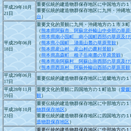
重要伝統的建造物群保存地区に中国地方の１
平成29年10月
重要伝統的建造物群保存地区に九州・沖縄地
21日
台
）
重要文化的景観に九州・沖縄地方の１市３町
（
熊本県阿蘇市 阿蘇北外輪山中央部の草原
（
熊本県南小国町 南小国町西部の草原及び
平成29年06月
（
熊本県小国町 涌蓋山麓の草原景観
）
18日
（
熊本県産山村 産山村の農村景観
）
（
熊本県高森町 根子岳南麓の草原景観
）
（
熊本県南阿蘇村 阿蘇山南西部の草原及び
（
熊本県西原村 阿蘇外輪山西部の草原景観
平成29年06月
重要伝統的建造物群保存地区に近畿地方の１
17日
平成28年11月
重要文化的景観に四国地方の１町追加（
愛媛
19日
観
）
重要伝統的建造物群保存地区に中部地方の１
平成28年10月
物群保存地区
）
23日
重要伝統的建造物群保存地区に四国地方の１
造物群保存地区
）
重要伝統的建造物群保存地区に中部地方の１