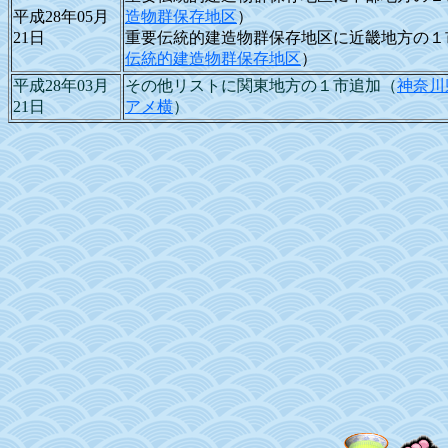
平成28年05月
造物群保存地区
）
21日
重要伝統的建造物群保存地区に近畿地方の１
伝統的建造物群保存地区
）
平成28年03月
その他リストに関東地方の１市追加（
神奈川
21日
アメ横
）