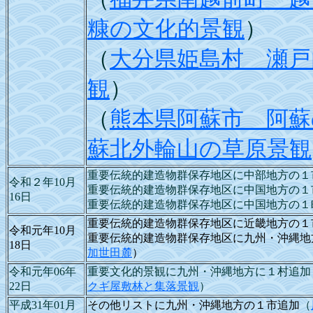
糠の文化的景観
）
（
大分県姫島村 瀬戸
観
）
（
熊本県阿蘇市 阿蘇
蘇北外輪山の草原景観
重要伝統的建造物群保存地区に中部地方の１
令和２年10月
重要伝統的建造物群保存地区に中国地方の１
16日
重要伝統的建造物群保存地区に中国地方の１
重要伝統的建造物群保存地区に近畿地方の１
令和元年10月
重要伝統的建造物群保存地区に九州・沖縄地
18日
加世田麓
）
令和元年06年
重要文化的景観に九州・沖縄地方に１村追加
22日
クギ屋敷林と集落景観
）
平成31年01月
その他リストに九州・沖縄地方の１市追加
（