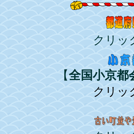
クリッ
【
全国小京都
クリッ