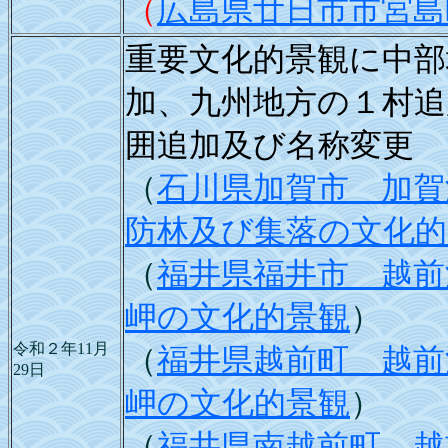
（
広島県廿日市市宮島
重要文化的景観に中部
加、九州地方の１村追
囲追加及び名称変更
（
石川県加賀市 加賀
防林及び集落の文化的
（
福井県福井市 越前
岬の文化的景観
）
令和２年11月
（
福井県越前町 越前
29日
岬の文化的景観
）
（
福井県南越前町 