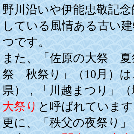
野川沿いや伊能忠敬記念
している風情ある古い建
つです。
また、「佐原の大祭 夏
祭 秋祭り」（10月）
県），「川越まつり」（
大祭り
と呼ばれています
更に、「秩父の夜祭り」