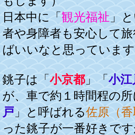
もします）
観光福祉
日本中に「
」と
者や身障者も安心して旅
ばいいなと思っています
銚子は「
小京都
」「
小江
が、車で約１時間程の所
戸
」と呼ばれる
佐原（香
った銚子が一番好きです