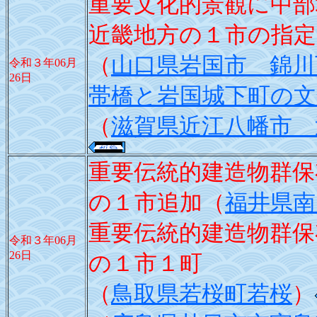
重要文化的景観に中部
近畿地方の１市の指定
（
山口県岩国市 錦川
令和３年06月
26日
帯橋と岩国城下町の文
（
滋賀県近江八幡市 
重要伝統的建造物群保
の１市追加（
福井県南
重要伝統的建造物群保
令和３年06月
26日
の１市１町
（
鳥取県若桜町若桜
）