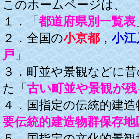
このホームページは、
１．「
都道府県別一覧表
２．全国の
小京都
，
小江
戸
」
３．町並や景観などに昔
た「
古い町並や景観が残
４．国指定の伝統的建造
要伝統的建造物群保存地
５．国指定の文化的景観